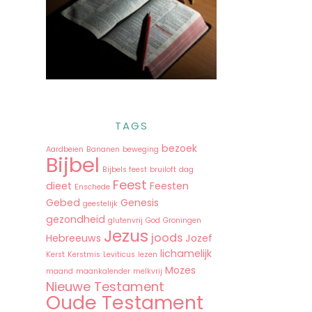
TAGS
bezoek
Aardbeien
Bananen
beweging
Bijbel
Bijbels feest
bruiloft
dag
Feest
dieet
Feesten
Enschede
Gebed
Genesis
geestelijk
gezondheid
glutenvrij
God
Groningen
Jezus
joods
Hebreeuws
Jozef
lichamelijk
Kerst
Kerstmis
Leviticus
lezen
Mozes
maand
maankalender
melkvrij
Nieuwe Testament
Oude Testament