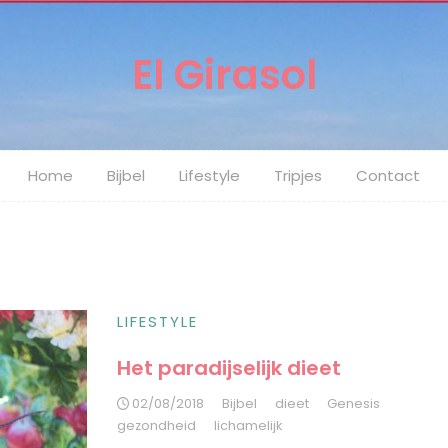
El Girasol
Home
Bijbel
Lifestyle
Tripjes
Contact
LIFESTYLE
Het paradijselijk dieet
02/08/2018
Bijbel
dieet
Genesis
gezondheid
lichamelijk