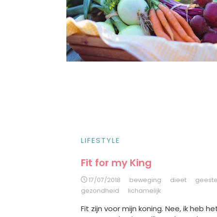
LIFESTYLE
Fit for my King
17/07/2018
beweging
dieet
geestel
gezondheid
lichamelijk
Fit zijn voor mijn koning. Nee, ik heb he