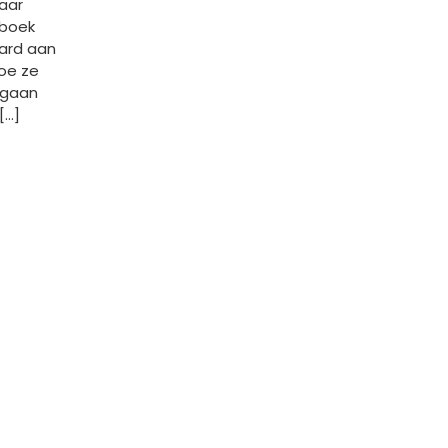
aar
 boek
hard aan
hoe ze
egaan
[…]