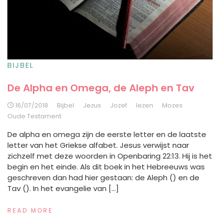
BIJBEL
De Alpha en Omega, de Aleph en Tav
16/07/2018
Bijbel
Jezus
Jozef
lezen
Mozes
Oude Testament
De alpha en omega zijn de eerste letter en de laatste
letter van het Griekse alfabet. Jesus verwijst naar
zichzelf met deze woorden in Openbaring 22:13. Hij is het
begin en het einde. Als dit boek in het Hebreeuws was
geschreven dan had hier gestaan: de Aleph () en de
Tav (). In het evangelie van […]
READ MORE