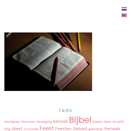
TAGS
Bijbel
bezoek
Aardbeien
Bananen
beweging
Bijbels feest
bruiloft
Feest
dieet
Feesten
Gebed
Genesis
dag
Enschede
geestelijk