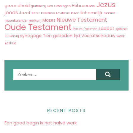
Jezus
gezondheid
Hebreeuws
glutenvrij
God
Groningen
joods
Jozef
lichamelijk
Kerst
Kerstmis
Leviticus
lezen
maand
Nieuwe Testament
Mozes
maankalender
melkvrij
Oude Testament
sabbat
Psalm
Psalmen
sjabbat
synagoge
Tien geboden
tijd
Voorafschaduw
Suikervrij
week
Yeshua
Zoeken
naar:
RECENT POSTS
Een goed begin is het halve werk